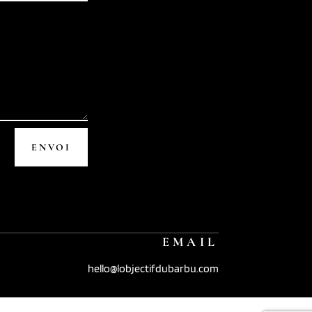
ENVOI
EMAIL
hello@lobjectifdubarbu.com